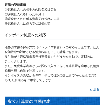
帳簿の記載事項
①課税仕入れの相手方の氏名又は名称
②課税仕入れを行った年月日
③課税仕入れに係る資産又は役務の内容
④課税仕入れに係る支払対価の額
インボイス制度への対応
適格請求書等保存方式（インボイス制度）への対応も万全です。仕入
税額控除の対象となる消費税額を正しく計算できます。
取引先が「適格請求書発行事業者」かどうかを自動で、定期的に
チェックします。
また、免税事業者等からの課税仕入れに係る経過措置を適用した消費
税相当額も自動で計算します。
インボイスの受取から保存、そして仕訳の計上まで“かんたん”に“安
心”した仕組みをご用意してします。
▲ 戻る
収支計算書の自動作成