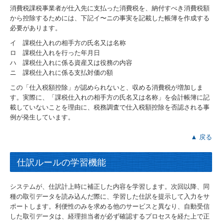
消費税課税事業者が仕入先に支払った消費税を、納付すべき消費税額
から控除するためには、下記イ〜ニの事実を記載した帳簿を作成する
必要があります。
イ 課税仕入れの相手方の氏名又は名称
ロ 課税仕入れを行った年月日
ハ 課税仕入れに係る資産又は役務の内容
ニ 課税仕入れに係る支払対価の額
この「仕入税額控除」が認められないと、収める消費税が増加しま
す。実際に、「課税仕入れの相手方の氏名又は名称」を会計帳簿に記
載していないことを理由に、税務調査で仕入税額控除を否認される事
例が発生しています。
▲ 戻る
仕訳ルールの学習機能
システムが、仕訳計上時に補正した内容を学習します。次回以降、同
種の取引データを読み込んだ際に、学習した仕訳を提示して入力をサ
ポートします。利便性のみを求める他のサービスと異なり、自動受信
した取引データは、経理担当者が必ず確認するプロセスを経た上で正