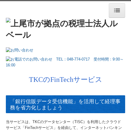
ホーム
法人案内
業務案内
お役立ち情報
お客さまの声
TKCのFinTechサービス
セミナー案内
「銀行信販データ受信機能」を活用して経理事
デジタル化支援
務を省力化しましょう
相続税・資産税について
当サービスは、TKCのデータセンター（TISC）を利用したクラウド
採用情報
サービス「FinTechサービス」を経由して、インターネットバンキン