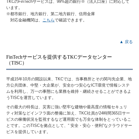
TKCのFinTechサービスは、99%超の銀行※（法人口座）に対応して
います。
※都市銀行、地方銀行、第二地方銀行、信用金庫
対応金融機関は、
こちら
で確認できます。
▲ 戻る
FinTechサービスを提供するTKCデータセンター
（TISC）
平成15年10月の開設以来、TKCでは、当事務所とその関与先企業、地
方公共団体、中堅・大企業が、安全かつ安心なICT環境で情報システ
ムを利用し、万一の事態にも業務を維持・継続させることができるよ
うTISCを運営しています。
その最大の特長は、災害に強い堅牢な建物や最高度の情報セキュリ
ティ対策などインフラ面の整備に加え、TKC社員が24時間365日サー
ビスの稼働状況を監視するなど運用面でも万全な体制をとっているこ
とです。このTISCを拠点として、“ 安全・安心・便利”なクラウドサー
ビスを提供しています。