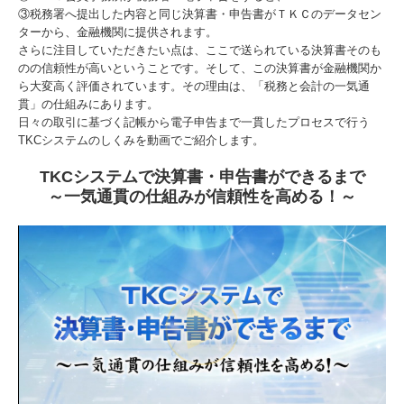
③税務署へ提出した内容と同じ決算書・申告書がＴＫＣのデータセン
お問い合わせ
ターから、金融機関に提供されます。
さらに注目していただきたい点は、ここで送られている決算書そのも
プライバシーポリシー
のの信頼性が高いということです。そして、この決算書が金融機関か
ら大変高く評価されています。その理由は、「税務と会計の一気通
貫」の仕組みにあります。
日々の取引に基づく記帳から電子申告まで一貫したプロセスで行う
TKCシステムのしくみを動画でご紹介します。
TKCシステムで決算書・申告書ができるまで
～一気通貫の仕組みが信頼性を高める！～