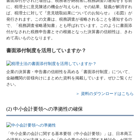
書面添付がされた場合は、税務署が納税者に税務調査の通知をする前
に、税理士に意見陳述の機会が与えられ、その結果、疑義が解消すれ
ば、税理士に対して『意見聴取結果についてのお知らせ』（右図）が
発行されます。この文書は、税務調査が省略されることを通知するの
で、「税務調査省略通知書」とも呼ばれています。このように書面添
付がなされた税務申告書とその根拠となった決算書の信頼性は、きわ
めて高いものとなります。
書面添付制度を活用していますか？
企業の決算書・申告書の信頼性を高める「書面添付制度」について、
金融機関の皆様向けにまとめた資料を掲載しています。ぜひご覧くだ
さい。
＞ 資料のダウンロードはこちら
(2) 中小会計要領への準拠性の確保
「中小企業の会計に関する基本要領（中小会計要領）」は、日本商工
会議所などが主体となった「中小企業の会計に関する検討会」が策定