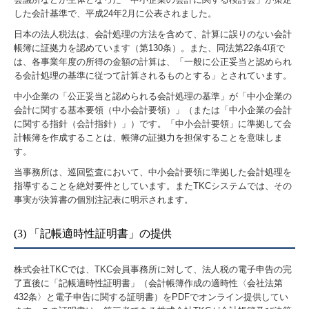
した会計基準で、平成24年2月に公表されました。
日本の法人税法は、会計処理の方法を含めて、計算に誤りのない会計
帳簿に証拠力を認めています（第130条）。また、同法第22条4項で
は、各事業年度の所得の金額の計算は、「一般に公正妥当と認められ
る会計処理の基準に従つて計算されるものとする」とされています。
中小企業の「公正妥当と認められる会計処理の基準」が「中小企業の
会計に関する基本要領（中小会計要領）」（または「中小企業の会計
に関する指針（会計指針）」）です。「中小会計要領」に準拠して会
計帳簿を作成することは、帳簿の証拠力を担保することを意味しま
す。
当事務所は、巡回監査において、中小会計要領に準拠した会計処理を
指導することを絶対要件としています。またTKCシステムでは、その
事実が決算書の個別注記表に明示されます。
(3) 「記帳適時性証明書」の提供
株式会社TKCでは、TKC会員事務所に対して、法人税の電子申告の完
了直後に「記帳適時性証明書」（会計帳簿作成の適時性〈会社法第
432条〉と電子申告に関する証明書）をPDFでオンライン提供してい