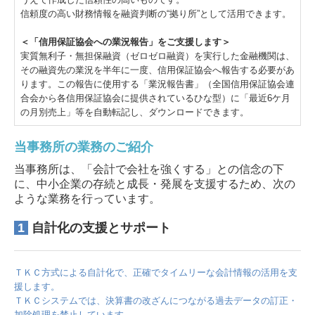
信頼度の高い財務情報を融資判断の“拠り所”として活用できます。
＜「信用保証協会への業況報告」をご支援します＞
実質無利子・無担保融資（ゼロゼロ融資）を実行した金融機関は、
その融資先の業況を半年に一度、信用保証協会へ報告する必要があ
ります。この報告に使用する「業況報告書」（全国信用保証協会連
合会から各信用保証協会に提供されているひな型）に「最近6ケ月
の月別売上」等を自動転記し、ダウンロードできます。
当事務所の業務のご紹介
当事務所は、「会計で会社を強くする」との信念の下
に、中小企業の存続と成長・発展を支援するため、次の
ような業務を行っています。
1
自計化の支援とサポート
ＴＫＣ方式による自計化で、正確でタイムリーな会計情報の活用を支
援します。
ＴＫＣシステムでは、決算書の改ざんにつながる過去データの訂正・
加除処理を禁止しています。