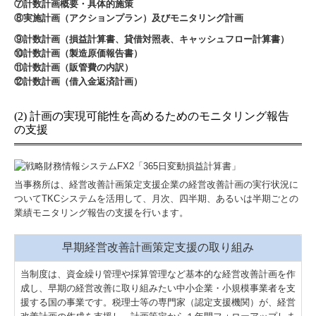
⑦計数計画概要・具体的施策
⑧実施計画（アクションプラン）及びモニタリング計画
⑨計数計画（損益計算書、貸借対照表、キャッシュフロー計算書）
⑩計数計画（製造原価報告書）
⑪計数計画（販管費の内訳）
⑫計数計画（借入金返済計画）
(2) 計画の実現可能性を高めるためのモニタリング報告
の支援
当事務所は、経営改善計画策定支援企業の経営改善計画の実行状況に
ついてTKCシステムを活用して、月次、四半期、あるいは半期ごとの
業績モニタリング報告の支援を行います。
早期経営改善計画策定支援の取り組み
当制度は、資金繰り管理や採算管理など基本的な経営改善計画を作
成し、早期の経営改善に取り組みたい中小企業・小規模事業者を支
援する国の事業です。税理士等の専門家（認定支援機関）が、経営