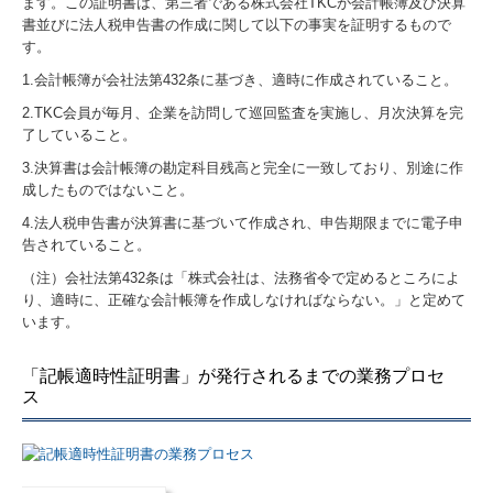
ます。この証明書は、第三者である株式会社TKCが会計帳簿及び決算
書並びに法人税申告書の作成に関して以下の事実を証明するもので
す。
1.会計帳簿が会社法第432条に基づき、適時に作成されていること。
2.TKC会員が毎月、企業を訪問して巡回監査を実施し、月次決算を完
了していること。
3.決算書は会計帳簿の勘定科目残高と完全に一致しており、別途に作
成したものではないこと。
4.法人税申告書が決算書に基づいて作成され、申告期限までに電子申
告されていること。
（注）会社法第432条は「株式会社は、法務省令で定めるところによ
り、適時に、正確な会計帳簿を作成しなければならない。」と定めて
います。
「記帳適時性証明書」が発行されるまでの業務プロセ
ス