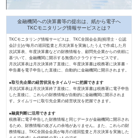
金融機関への決算書等の提出は、紙から電子へ
TKCモニタリング情報サービスとは？
TKCモニタリング情報サービスは、TKC全国会会員(税理士・公認
会計士)が毎月の巡回監査と月次決算を実施したうえで作成した月
次試算表、年度決算書などの財務情報を、顧問先企業からの依頼に
基づいて、金融機関に開示する無償のクラウドサービスです。
月次試算表は月次決算終了直後に、年度決算書は税務署に決算書・
申告書を電子申告した直後に、自動的に金融機関に開示されます。
●取引先企業の経営状況をタイムリーに把握できます
月次試算表は月次決算終了直後に、年度決算書は税務署に電子申告
した直後に、これらの財務情報が自動的に金融機関に開示されま
す。タイムリーに取引先企業の経営状況を把握できます。
●融資判断に活用できます
税務署に電子申告した財務情報と同じデータが金融機関に開示され
るため、財務情報の改ざんの余地がありません。また、これらの財
務情報は、TKC全国会会員が毎月の巡回監査と月次決算を実施した
うえで作成した信頼性の高いものです。