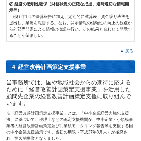
③ 経営の透明性確保（財務状況の正確な把握、適時適切な情報開
示等）
(例) 年1回の決算報告に加え、定期的に試算表、資金繰り表等を
提出し、業況を報告する。なお、開示情報の信頼性の向上の観点か
ら外部専門家による情報の検証を行い、その結果と合わせて開示す
ることが望ましい。
▲ 戻る
４ 経営改善計画策定支援事業
当事務所では、国や地域社会からの期待に応える
ために「経営改善計画策定支援事業」を活用した
顧問先企業の経営改善計画策定支援に取り組んで
います。
※「経営改善計画策定支援事業」とは、「中小企業経営力強化支援
法」に基づいて、税理士などの認定支援機関が、中小企業・小規模事
業者の経営改善計画策定並びに業績モニタリング報告等を支援する国
の中小企業支援施策です。当初の期限（平成27年3月末）が撤廃さ
れ、恒久的事業となりました。