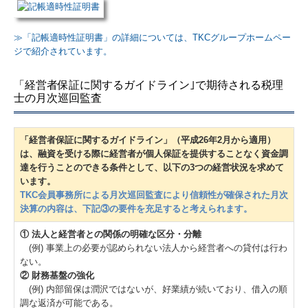
≫
「記帳適時性証明書」の詳細については、TKCグループホームペー
ジで紹介されています。
「経営者保証に関するガイドライン｣で期待される税理
士の月次巡回監査
「経営者保証に関するガイドライン」（平成26年2月から適用）
は、融資を受ける際に経営者が個人保証を提供することなく資金調
達を行うことのできる条件として、以下の3つの経営状況を求めて
います。
TKC会員事務所による月次巡回監査により信頼性が確保された月次
決算の内容は、下記③の要件を充足すると考えられます。
① 法人と経営者との関係の明確な区分・分離
(例) 事業上の必要が認められない法人から経営者への貸付は行わ
ない。
② 財務基盤の強化
(例) 内部留保は潤沢ではないが、好業績が続いており、借入の順
調な返済が可能である。