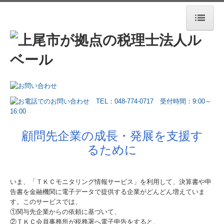
ホーム
法人案内
業務案内
お役立ち情報
お客さまの声
顧問先企業の成長・発展を支援す
るために
セミナー案内
デジタル化支援
いま、「ＴＫＣモニタリング情報サービス」を利用して、決算書や申
告書を金融機関に電子データで提供する企業がどんどん増えていま
相続税・資産税について
す。このサービスでは、
①関与先企業からの依頼に基づいて、
採用情報
②ＴＫＣ会員事務所が税務署へ電子申告をすると、