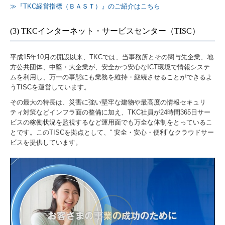
≫『TKC経営指標（ＢＡＳＴ）』のご紹介はこちら
(3) TKCインターネット・サービスセンター（TISC）
平成15年10月の開設以来、TKCでは、当事務所とその関与先企業、地
方公共団体、中堅・大企業が、安全かつ安心なICT環境で情報システ
ムを利用し、万一の事態にも業務を維持・継続させることができるよ
うTISCを運営しています。
その最大の特長は、災害に強い堅牢な建物や最高度の情報セキュリ
ティ対策などインフラ面の整備に加え、TKC社員が24時間365日サー
ビスの稼働状況を監視するなど運用面でも万全な体制をとっているこ
とです。このTISCを拠点として、“ 安全・安心・便利”なクラウドサー
ビスを提供しています。