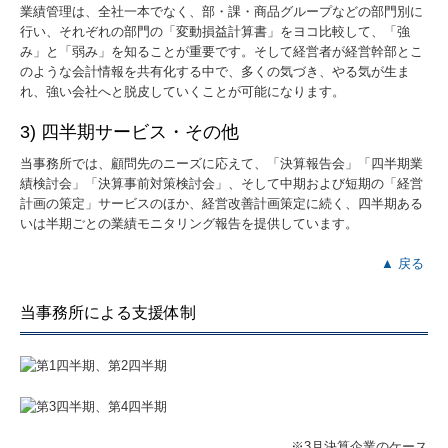
業績管理は、全社一本でなく、部・課・商品グループなどの部門別に
行い、それぞれの部門の「変動損益計算書」をヨコ比較して、「強
み」と「弱み」を知ることが重要です。そして経営者が経営幹部とこ
のような会計情報を共有化する中で、多くの気づき、やる気が生ま
れ、強い会社へと脱皮していくことが可能になります。
3) 四半期サービス・その他
当事務所では、顧問先のニーズに応えて、「決算報告会」「四半期業
績検討会」「決算事前対策検討会」、そして中期および短期の「経営
計画の策定」サービスのほか、経営改善計画策定に続く、四半期ある
いは半期ごとの業績モニタリング報告を提供しています。
▲ 戻る
当事務所による支援体制
※3月決算企業のケース