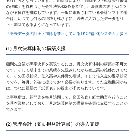
る仕組みとなっています。この措置により「適時かつ正確な会計帳簿
の作成」を義務づけた会社法第432条を遵守し、決算書の改ざんにつ
ながる操作を排除しています。一般に市販されている会計ソフトの場
合は、いつでも何らの痕跡も残さずに、過去に入力したデータを訂
正・加除できるようになっています。
「過去データの訂正・加除を禁止しているTKC自計化システム」参照
(1) 月次決算体制の構築支援
顧問先企業が黒字決算を実現するには、月次決算体制の構築が不可欠
です。そして期末までの業績を先読みしながら売上高の推移だけでな
く、その回収状況、仕入高や人件費の増減、そして借入金の返済状況
までを、毎月、的確に捉えておく必要があります。また金融機関から
は、つねに最新の「試算表」の提出が求められています。
当事務所は、顧問先を毎月訪問して、巡回監査と経営助言を行うこと
を基本業務としており、月次決算体制の構築を確実に支援することが
できます。
(2) 管理会計（変動損益計算書）の導入支援