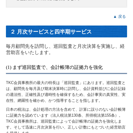
▲ 戻る
２ 月次サービスと四半期サービス
毎月顧問先を訪問し、巡回監査と月次決算を実施し、経
営助言をいたします。
(1) まず巡回監査で、会計帳簿の証拠力を強化
TKC会員事務所の最大の特長は「巡回監査」にあります。巡回監査と
は、顧問先を毎月及び期末決算時に訪問し、会計資料並びに会計記録
の適法性、正確性及び適時性を確保するため、会計事実の真実性、実
在性、網羅性を確かめ、かつ指導することを指します。
日本の税法は、会計処理の方法を含めて、計算に誤りのない会計帳簿
に証拠力を認めています（法人税法第130条、所得税法第155条）。
TKC会員事務所は、巡回監査によって会計帳簿の証拠力を強化しま
す。そして迅速に月次決算を行い、正しい計数にもとづいた経営助言