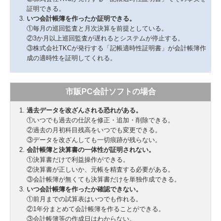
証明できる。
いつ会計帳簿を作ったか証明できる。
①毎月の巡回監査と月次決算を前提としている。
②3か月以上巡回監査が遅れるとシステムが停止する。
③株式会社TKCが発行する「記帳適時性証明書」が会計帳簿作
成の適時性を証明してくれる。
市販PC会計ソフトの場合
過去データを改ざんされる恐れがある。
①いつでも過去の仕訳を修正・追加・削除できる。
②過去の月初科目残高をいつでも変更できる。
③データを改ざんしても一切痕跡が残らない。
会計帳簿と決算書の一体性が証明されない。
①決算書だけで利益操作ができる。
②決算書が正しいか、元帳を精査する必要がある。
③会計帳簿が無くても決算書だけを単独作成できる。
いつ会計帳簿を作ったか確認できない。
①前月までの試算表はいつでも作れる。
②1年分まとめて会計帳簿を作ることができる。
③会計帳簿等の作成日はわからない。