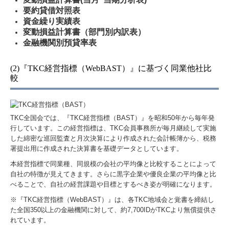
要約貸借対
照表
資金繰り実績表
変動損益計算書（部門別内訳表）
金融機関別預貸率表
(2)『TKC経営指標（WebBAST）』に基づく同業他社比
較
TKC全国会では、『TKC経営指標（BAST）』を昭和50年から毎年発
行しています。この経営指標は、TKC会員事務所が毎月継続して実施
した綿密な巡回監査と月次決算により作成された会計帳簿から、税務
署提出用に作成された決算書を基礎データとしています。
本経営指標で同業種、同規模の会社の平均像と比較することによって
自社の特徴が見えてきます。さらに黒字企業や優良企業の平均像と比
べることで、自社の経営課題や目標とするべき姿が明確になります。
※『TKC経営指標（WebBAST）』は、各TKC地域会と覚書を締結し
た全国350以上の金融機関に対して、約7,700IDがTKCより無償提供さ
れています。