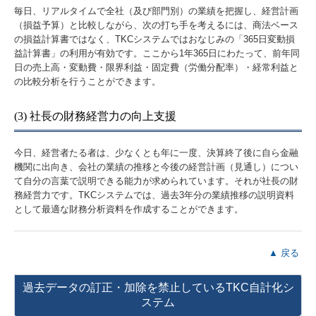
毎日、リアルタイムで全社（及び部門別）の業績を把握し、経営計画
（損益予算）と比較しながら、次の打ち手を考えるには、商法ベース
の損益計算書ではなく、TKCシステムではおなじみの「365日変動損
益計算書」の利用が有効です。ここから1年365日にわたって、前年同
日の売上高・変動費・限界利益・固定費（労働分配率）・経常利益と
の比較分析を行うことができます。
(3) 社長の財務経営力の向上支援
今日、経営者たる者は、少なくとも年に一度、決算終了後に自ら金融
機関に出向き、会社の業績の推移と今後の経営計画（見通し）につい
て自分の言葉で説明できる能力が求められています。それが社長の財
務経営力です。TKCシステムでは、過去3年分の業績推移の説明資料
として最適な財務分析資料を作成することができます。
▲ 戻る
過去データの訂正・加除を禁止しているTKC自計化シ
ステム