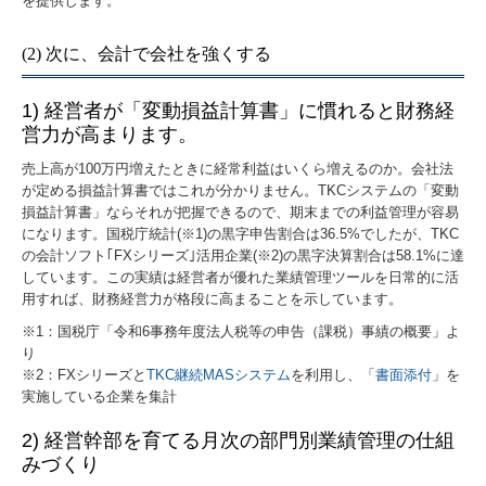
を提供します。
(2) 次に、会計で会社を強くする
1) 経営者が「変動損益計算書」に慣れると財務経
営力が高まります。
売上高が100万円増えたときに経常利益はいくら増えるのか。会社法
が定める損益計算書ではこれが分かりません。TKCシステムの「変動
損益計算書」ならそれが把握できるので、期末までの利益管理が容易
になります。国税庁統計(※1)の黒字申告割合は36.5%でしたが、TKC
の会計ソフト｢FXシリーズ｣活用企業(※2)の黒字決算割合は58.1%に達
しています。この実績は経営者が優れた業績管理ツールを日常的に活
用すれば、財務経営力が格段に高まることを示しています。
※1：国税庁「令和6事務年度法人税等の申告（課税）事績の概要」よ
り
※2：FXシリーズと
TKC継続MASシステム
を利用し、「
書面添付
」を
実施している企業を集計
2) 経営幹部を育てる月次の部門別業績管理の仕組
みづくり