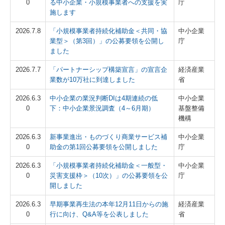
0
る中小企業・小規模事業者への支援を実
庁
施します
2026.7.8
「小規模事業者持続化補助金＜共同・協
中小企業
業型＞（第3回）」の公募要領を公開し
庁
ました
2026.7.7
「パートナーシップ構築宣言」の宣言企
経済産業
業数が10万社に到達しました
省
2026.6.3
中小企業の業況判断DIは4期連続の低
中小企業
0
下：中小企業景況調査（4～6月期）
基盤整備
機構
2026.6.3
新事業進出・ものづくり商業サービス補
中小企業
0
助金の第1回公募要領を公開しました
庁
2026.6.3
「小規模事業者持続化補助金＜一般型・
中小企業
0
災害支援枠＞（10次）」の公募要領を公
庁
開しました
2026.6.3
早期事業再生法の本年12月11日からの施
経済産業
0
行に向け、Q&A等を公表しました
省