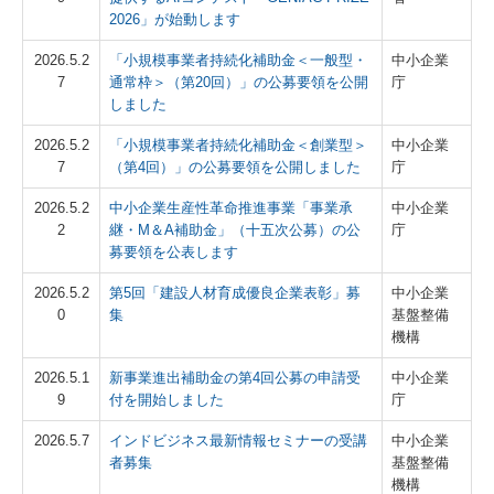
2026」が始動します
2026.5.2
「小規模事業者持続化補助金＜一般型・
中小企業
7
通常枠＞（第20回）」の公募要領を公開
庁
しました
2026.5.2
「小規模事業者持続化補助金＜創業型＞
中小企業
7
（第4回）」の公募要領を公開しました
庁
2026.5.2
中小企業生産性革命推進事業「事業承
中小企業
2
継・M＆A補助金」（十五次公募）の公
庁
募要領を公表します
2026.5.2
第5回「建設人材育成優良企業表彰」募
中小企業
0
集
基盤整備
機構
2026.5.1
新事業進出補助金の第4回公募の申請受
中小企業
9
付を開始しました
庁
2026.5.7
インドビジネス最新情報セミナーの受講
中小企業
者募集
基盤整備
機構