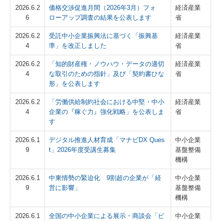
2026.6.2
価格交渉促進月間（2026年3月）フォ
経済産業
6
ローアップ調査の結果を公表します
省
2026.6.2
受託中小企業振興法に基づく「振興基
経済産業
4
準」を改正しました
省
2026.6.2
「知的財産権・ノウハウ・データの適切
経済産業
4
な取引のための指針」及び「契約書ひな
省
形」を公表します
2026.6.2
「労働供給制約社会における中堅・中小
経済産業
4
企業の『稼ぐ力』強化戦略」を公表しま
省
す
2026.6.1
デジタル推進人材育成「マナビDX Ques
中小企業
9
t」2026年度受講生募集
基盤整備
機構
2026.6.1
中東情勢の緊迫化 9割超の企業が「経
中小企業
9
営に影響」
基盤整備
機構
2026.6.1
全国の中小企業による展示・商談会「ビ
中小企業