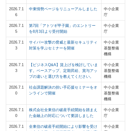
お問い合わせ
2026.7.1
中東情勢ページをリニューアルしました
中小企業
6
庁
プライバシーポリシー
2026.7.1
第7回「アトツギ甲子園」のエントリー
中小企業
5
を8月3日より受付開始
庁
2026.7.1
サイバー攻撃の脅威と最新セキュリティ
中小企業
3
対策を学ぶセミナーを開催
基盤整備
機構
2026.7.1
【ビジネスQ&A】賃上げを検討していま
中小企業
3
す。ベースアップ、定期昇給、賞与アッ
基盤整備
プの違いと選び方を教えてください。
機構
2026.7.1
社会課題解決の担い手応援セミナーをオ
中小企業
0
ンラインで開催
基盤整備
機構
2026.7.1
株式会社全東信の破産手続開始を踏まえ
中小企業
0
た金融上の対応について要請しました
庁
2026.7.1
全東信の破産手続開始により影響を受け
中小企業