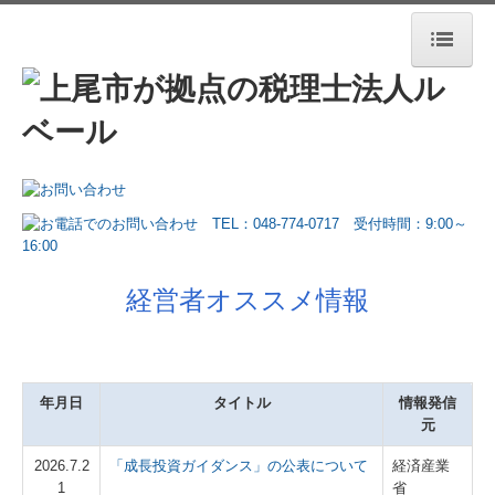
ホーム
法人案内
業務案内
お役立ち情報
お客さまの声
経営者オススメ情報
セミナー案内
デジタル化支援
年月日
タイトル
情報発信
元
相続税・資産税について
2026.7.2
「成長投資ガイダンス」の公表について
経済産業
採用情報
1
省