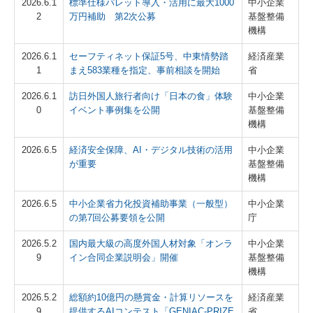
2026.6.1
標準仕様パレット導入・活用に最大1000
中小企業
2
万円補助 第2次公募
基盤整備
機構
2026.6.1
セーフティネット保証5号、中東情勢踏
経済産業
1
まえ583業種を指定、事前相談を開始
省
2026.6.1
訪日外国人旅行者向け「日本の食」体験
中小企業
0
イベント事例集を公開
基盤整備
機構
2026.6.5
経済安全保障、AI・デジタル技術の活用
中小企業
が重要
基盤整備
機構
2026.6.5
中小企業省力化投資補助事業（一般型）
中小企業
の第7回公募要領を公開
庁
2026.5.2
国内最大級の高度外国人材対象「オンラ
中小企業
9
イン合同企業説明会」開催
基盤整備
機構
2026.5.2
総額約10億円の懸賞金・計算リソースを
経済産業
9
提供するAIコンテスト「GENIAC-PRIZE
省